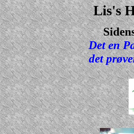
Lis's 
Sidens
Det en Pa
det prøve