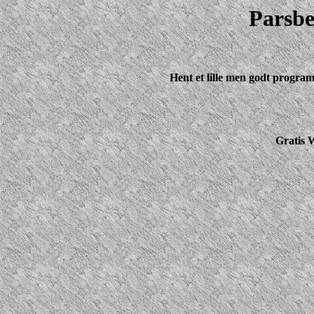
Parsb
Hent et lille men godt progra
Gratis